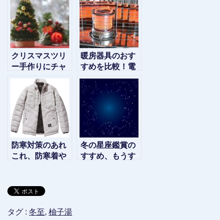
解
は？
クリスマスツリ
暖房器具のおす
ー手作りにチャ
すめを比較！電
レンジ！木の選
気代や省エネタ
び方オーナメン
イプの種類もい
ト紹介
ろいろ
防寒対策のあれ
冬の星座鑑賞の
これ、防寒着や
すすめ、もうす
防寒靴の選び方
ぐオリオン座冬
のコツを教えま
の大三角が見れ
す
ます
タグ :
冬至
,
柚子湯