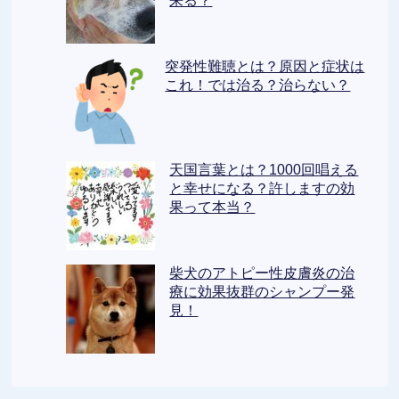
来る？
突発性難聴とは？原因と症状は
これ！では治る？治らない？
天国言葉とは？1000回唱える
と幸せになる？許しますの効
果って本当？
柴犬のアトピー性皮膚炎の治
療に効果抜群のシャンプー発
見！