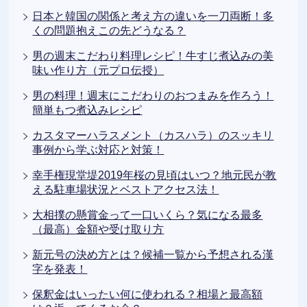
日本と韓国の関係と考え方の違いを一刀両断！多
くの問題抱えこの先どうなる？
男の週末こだわり料理レシピ！牛すじ煮込みの美
味い作り方（元プロ伝授）
男の料理！週末にこだわりのおつまみを作ろう！
簡単もつ煮込みレシピ
カスタマーハラスメント（カスハラ）のスッキリ
事例から学ぶ対応と対策！
幸手権現堂堤2019年桜の見頃はいつ？地元民が教
える駐車場状況とベストアクセス法！
大相撲の懸賞金って一口いくら？気になる最多
（最高）金額や受け取り方
新元号の決め方とは？候補一覧から予想される漢
字を発表！
保釈金はいったい何に使われる？相場と最高額