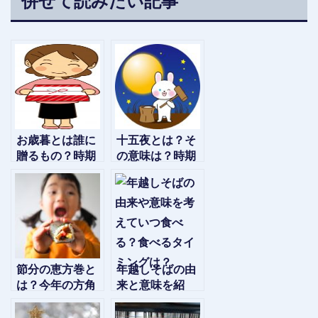
併せて読みたい記事
お歳暮とは誰に
十五夜とは？そ
贈るもの？時期
の意味は？時期
はいつ頃？また
はいつ？お月見
頂いたらお返し
団子の由来も紹
は？
介
節分の恵方巻と
年越しそばの由
は？今年の方角
来と意味を紹
は？恵方を向い
介、いつ食べ
て丸かじりが正
る？タイミング