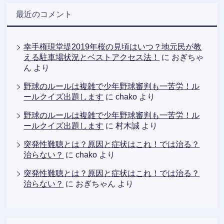
最近のコメント
幸手権現堂堤2019年桜の見頃はいつ？地元民が教
える駐車場状況とベストアクセス法！
に
おぎちゃ
ん
より
野球のルールは複雑で少年野球審判も一苦労！ル
ールクイズ出題します
に
chako
より
野球のルールは複雑で少年野球審判も一苦労！ル
ールクイズ出題します
に
村木誠
より
突発性難聴とは？原因と症状はこれ！では治る？
治らない？
に
chako
より
突発性難聴とは？原因と症状はこれ！では治る？
治らない？
に
おぎちゃん
より