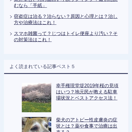
むなら「手紙」
窃盗症は治る？治らない？原因と心理とは？治し
方や治療法はこれ！
スマホ雑菌って？じつはトイレ便座より汚い？そ
の対策法はこれ！
よく読まれている記事ベスト５
幸手権現堂堤2019年桜の見頃
はいつ？地元民が教える駐車
場状況とベストアクセス法！
柴犬のアトピー性皮膚炎の症
状とは？薬や食事で治療は出