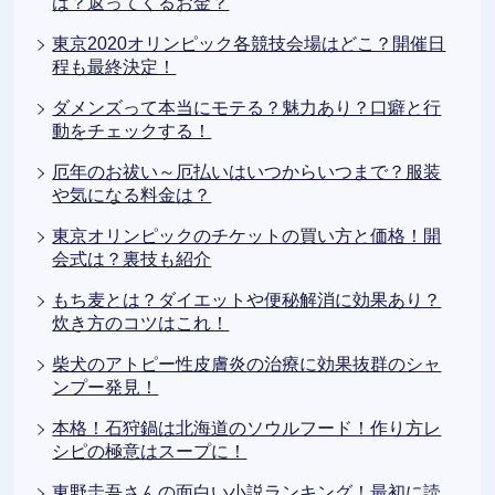
は？返ってくるお金？
東京2020オリンピック各競技会場はどこ？開催日
程も最終決定！
ダメンズって本当にモテる？魅力あり？口癖と行
動をチェックする！
厄年のお祓い～厄払いはいつからいつまで？服装
や気になる料金は？
東京オリンピックのチケットの買い方と価格！開
会式は？裏技も紹介
もち麦とは？ダイエットや便秘解消に効果あり？
炊き方のコツはこれ！
柴犬のアトピー性皮膚炎の治療に効果抜群のシャ
ンプー発見！
本格！石狩鍋は北海道のソウルフード！作り方レ
シピの極意はスープに！
東野圭吾さんの面白い小説ランキング！最初に読