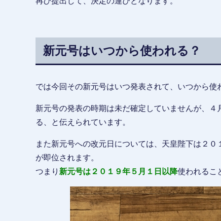
再び提出して、決定の運びとなります。
新元号はいつから使われる？
では今回その新元号はいつ発表されて、いつから使
新元号の発表の時期は未だ確定していませんが、４
る、と伝えられています。
また新元号への改元日については、天皇陛下は２０
が即位されます。
つまり
新元号は２０１９年５月１日以降
使われるこ