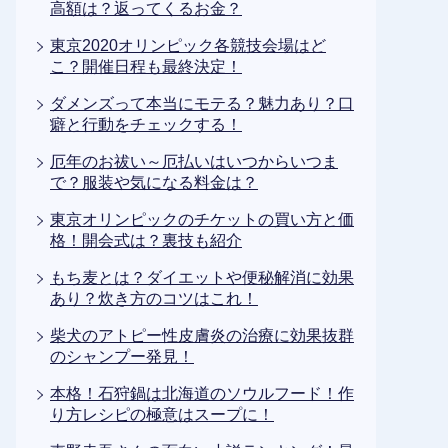
高額は？返ってくるお金？
東京2020オリンピック各競技会場はど
こ？開催日程も最終決定！
ダメンズって本当にモテる？魅力あり？口
癖と行動をチェックする！
厄年のお祓い～厄払いはいつからいつま
で？服装や気になる料金は？
東京オリンピックのチケットの買い方と価
格！開会式は？裏技も紹介
もち麦とは？ダイエットや便秘解消に効果
あり？炊き方のコツはこれ！
柴犬のアトピー性皮膚炎の治療に効果抜群
のシャンプー発見！
本格！石狩鍋は北海道のソウルフード！作
り方レシピの極意はスープに！