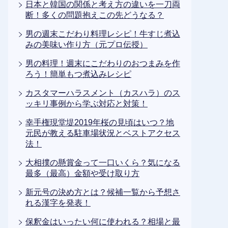
日本と韓国の関係と考え方の違いを一刀両
断！多くの問題抱えこの先どうなる？
男の週末こだわり料理レシピ！牛すじ煮込
みの美味い作り方（元プロ伝授）
男の料理！週末にこだわりのおつまみを作
ろう！簡単もつ煮込みレシピ
カスタマーハラスメント（カスハラ）のス
ッキリ事例から学ぶ対応と対策！
幸手権現堂堤2019年桜の見頃はいつ？地
元民が教える駐車場状況とベストアクセス
法！
大相撲の懸賞金って一口いくら？気になる
最多（最高）金額や受け取り方
新元号の決め方とは？候補一覧から予想さ
れる漢字を発表！
保釈金はいったい何に使われる？相場と最