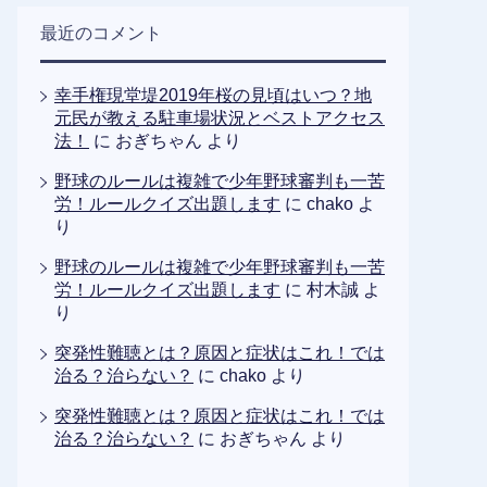
最近のコメント
幸手権現堂堤2019年桜の見頃はいつ？地
元民が教える駐車場状況とベストアクセス
法！
に
おぎちゃん
より
野球のルールは複雑で少年野球審判も一苦
労！ルールクイズ出題します
に
chako
よ
り
野球のルールは複雑で少年野球審判も一苦
労！ルールクイズ出題します
に
村木誠
よ
り
突発性難聴とは？原因と症状はこれ！では
治る？治らない？
に
chako
より
突発性難聴とは？原因と症状はこれ！では
治る？治らない？
に
おぎちゃん
より