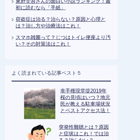
東野圭吾さんの面白い小説ランキング！最
初に読むなら「手紙」
窃盗症は治る？治らない？原因と心理と
は？治し方や治療法はこれ！
スマホ雑菌って？じつはトイレ便座より汚
い？その対策法はこれ！
よく読まれている記事ベスト５
幸手権現堂堤2019年
桜の見頃はいつ？地元
民が教える駐車場状況
とベストアクセス法！
突発性難聴とは？原因
と症状はこれ！では治