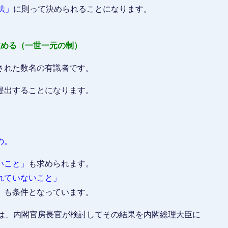
法」
に則って決められることになります。
改める（一世一元の制）
された数名の有識者です。
提出することになります。
の。
いこと」
も求められます。
れていないこと」
」
も条件となっています。
補は、内閣官房長官が検討してその結果を内閣総理大臣に