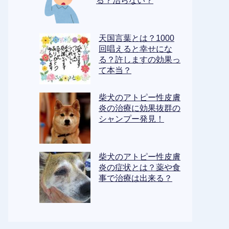
る？治らない？
天国言葉とは？1000
回唱えると幸せにな
る？許しますの効果っ
て本当？
柴犬のアトピー性皮膚
炎の治療に効果抜群の
シャンプー発見！
柴犬のアトピー性皮膚
炎の症状とは？薬や食
事で治療は出来る？