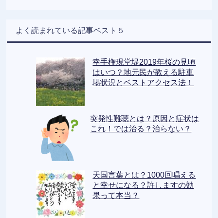
よく読まれている記事ベスト５
幸手権現堂堤2019年桜の見頃
はいつ？地元民が教える駐車
場状況とベストアクセス法！
突発性難聴とは？原因と症状は
これ！では治る？治らない？
天国言葉とは？1000回唱える
と幸せになる？許しますの効
果って本当？