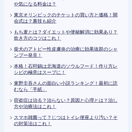
や気になる料金は？
東京オリンピックのチケットの買い方と価格！開
会式は？裏技も紹介
もち麦とは？ダイエットや便秘解消に効果あり？
炊き方のコツはこれ！
柴犬のアトピー性皮膚炎の治療に効果抜群のシャ
ンプー発見！
本格！石狩鍋は北海道のソウルフード！作り方レ
シピの極意はスープに！
東野圭吾さんの面白い小説ランキング！最初に読
むなら「手紙」
窃盗症は治る？治らない？原因と心理とは？治し
方や治療法はこれ！
スマホ雑菌って？じつはトイレ便座より汚い？そ
の対策法はこれ！