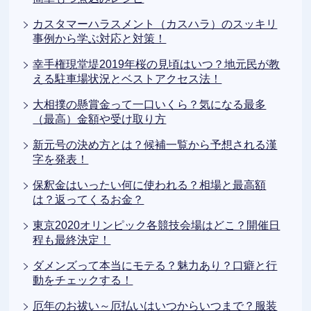
カスタマーハラスメント（カスハラ）のスッキリ
事例から学ぶ対応と対策！
幸手権現堂堤2019年桜の見頃はいつ？地元民が教
える駐車場状況とベストアクセス法！
大相撲の懸賞金って一口いくら？気になる最多
（最高）金額や受け取り方
新元号の決め方とは？候補一覧から予想される漢
字を発表！
保釈金はいったい何に使われる？相場と最高額
は？返ってくるお金？
東京2020オリンピック各競技会場はどこ？開催日
程も最終決定！
ダメンズって本当にモテる？魅力あり？口癖と行
動をチェックする！
厄年のお祓い～厄払いはいつからいつまで？服装