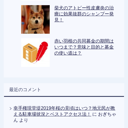
柴犬のアトピー性皮膚炎の治
療に効果抜群のシャンプー発
見！
赤い羽根の共同募金の期間は
いつまで？意味と目的と募金
の使い道は？
最近のコメント
幸手権現堂堤2019年桜の見頃はいつ？地元民が教
える駐車場状況とベストアクセス法！
に
おぎちゃ
ん
より