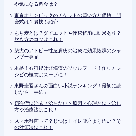
や気になる料金は？
東京オリンピックのチケットの買い方と価格！開
会式は？裏技も紹介
もち麦とは？ダイエットや便秘解消に効果あり？
炊き方のコツはこれ！
柴犬のアトピー性皮膚炎の治療に効果抜群のシャ
ンプー発見！
本格！石狩鍋は北海道のソウルフード！作り方レ
シピの極意はスープに！
東野圭吾さんの面白い小説ランキング！最初に読
むなら「手紙」
窃盗症は治る？治らない？原因と心理とは？治し
方や治療法はこれ！
スマホ雑菌って？じつはトイレ便座より汚い？そ
の対策法はこれ！