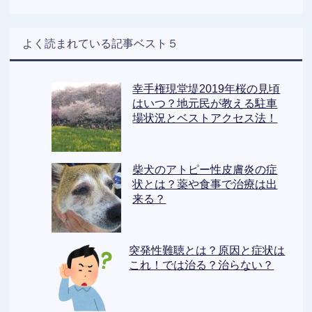
よく読まれている記事ベスト５
幸手権現堂堤2019年桜の見頃
はいつ？地元民が教える駐車
場状況とベストアクセス法！
柴犬のアトピー性皮膚炎の症
状とは？薬や食事で治療は出
来る？
突発性難聴とは？原因と症状は
これ！では治る？治らない？