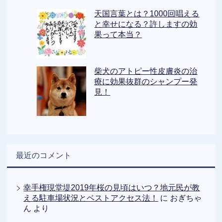
天国言葉とは？1000回唱える
と幸せになる？許しますの効
果って本当？
柴犬のアトピー性皮膚炎の治
療に効果抜群のシャンプー発
見！
最近のコメント
幸手権現堂堤2019年桜の見頃はいつ？地元民が教
える駐車場状況とベストアクセス法！
に
おぎちゃ
ん
より