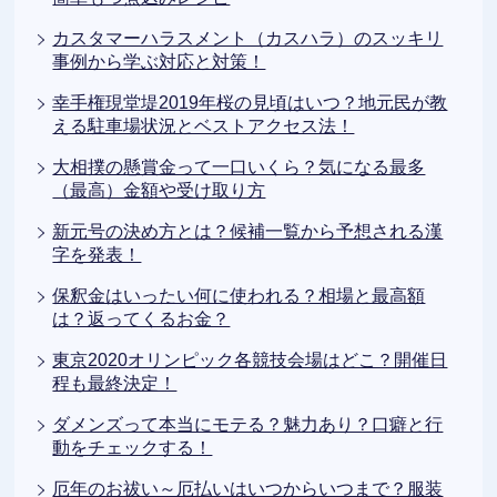
カスタマーハラスメント（カスハラ）のスッキリ
事例から学ぶ対応と対策！
幸手権現堂堤2019年桜の見頃はいつ？地元民が教
える駐車場状況とベストアクセス法！
大相撲の懸賞金って一口いくら？気になる最多
（最高）金額や受け取り方
新元号の決め方とは？候補一覧から予想される漢
字を発表！
保釈金はいったい何に使われる？相場と最高額
は？返ってくるお金？
東京2020オリンピック各競技会場はどこ？開催日
程も最終決定！
ダメンズって本当にモテる？魅力あり？口癖と行
動をチェックする！
厄年のお祓い～厄払いはいつからいつまで？服装