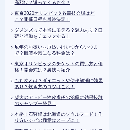
高額は？返ってくるお金？
東京2020オリンピック各競技会場はど
こ？開催日程も最終決定！
ダメンズって本当にモテる？魅力あり？口
癖と行動をチェックする！
厄年のお祓い～厄払いはいつからいつま
で？服装や気になる料金は？
東京オリンピックのチケットの買い方と価
格！開会式は？裏技も紹介
もち麦とは？ダイエットや便秘解消に効果
あり？炊き方のコツはこれ！
柴犬のアトピー性皮膚炎の治療に効果抜群
のシャンプー発見！
本格！石狩鍋は北海道のソウルフード！作
り方レシピの極意はスープに！