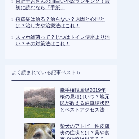
東野圭吾さんの面白い小説ランキング！最
初に読むなら「手紙」
窃盗症は治る？治らない？原因と心理と
は？治し方や治療法はこれ！
スマホ雑菌って？じつはトイレ便座より汚
い？その対策法はこれ！
よく読まれている記事ベスト５
幸手権現堂堤2019年
桜の見頃はいつ？地元
民が教える駐車場状況
とベストアクセス法！
柴犬のアトピー性皮膚
炎の症状とは？薬や食