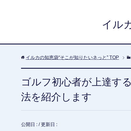
イル
イルカの知恵袋“そこが知りたいネっと”
TOP
ゴルフ初心者が上達す
法を紹介します
公開日 :
/ 更新日 :