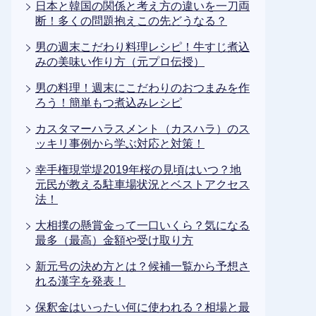
日本と韓国の関係と考え方の違いを一刀両
断！多くの問題抱えこの先どうなる？
男の週末こだわり料理レシピ！牛すじ煮込
みの美味い作り方（元プロ伝授）
男の料理！週末にこだわりのおつまみを作
ろう！簡単もつ煮込みレシピ
カスタマーハラスメント（カスハラ）のス
ッキリ事例から学ぶ対応と対策！
幸手権現堂堤2019年桜の見頃はいつ？地
元民が教える駐車場状況とベストアクセス
法！
大相撲の懸賞金って一口いくら？気になる
最多（最高）金額や受け取り方
新元号の決め方とは？候補一覧から予想さ
れる漢字を発表！
保釈金はいったい何に使われる？相場と最