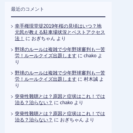
最近のコメント
幸手権現堂堤2019年桜の見頃はいつ？地
元民が教える駐車場状況とベストアクセス
法！
に
おぎちゃん
より
野球のルールは複雑で少年野球審判も一苦
労！ルールクイズ出題します
に
chako
よ
り
野球のルールは複雑で少年野球審判も一苦
労！ルールクイズ出題します
に
村木誠
よ
り
突発性難聴とは？原因と症状はこれ！では
治る？治らない？
に
chako
より
突発性難聴とは？原因と症状はこれ！では
治る？治らない？
に
おぎちゃん
より