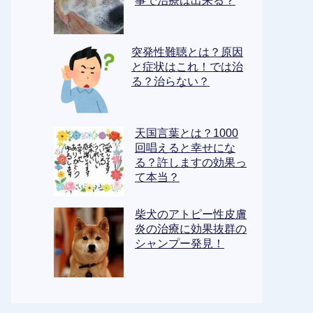
事で治療は出来る？
突発性難聴とは？原因
と症状はこれ！では治
る？治らない？
天国言葉とは？1000
回唱えると幸せにな
る？許しますの効果っ
て本当？
柴犬のアトピー性皮膚
炎の治療に効果抜群の
シャンプー発見！