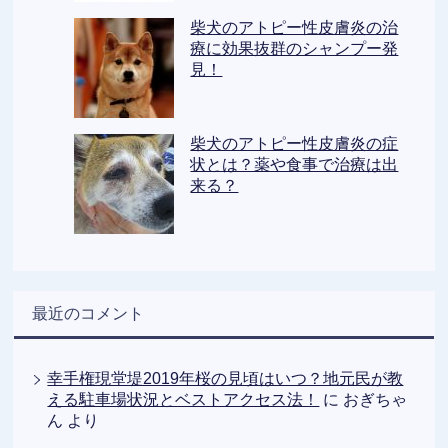
柴犬のアトピー性皮膚炎の治
療に効果抜群のシャンプー発
見！
柴犬のアトピー性皮膚炎の症
状とは？薬や食事で治療は出
来る？
最近のコメント
幸手権現堂堤2019年桜の見頃はいつ？地元民が教
える駐車場状況とベストアクセス法！
に
おぎちゃ
ん
より