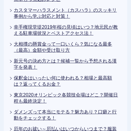
カスタマーハラスメント（カスハラ）のスッキリ
事例から学ぶ対応と対策！
幸手権現堂堤2019年桜の見頃はいつ？地元民が教
える駐車場状況とベストアクセス法！
大相撲の懸賞金って一口いくら？気になる最多
（最高）金額や受け取り方
新元号の決め方とは？候補一覧から予想される漢
字を発表！
保釈金はいったい何に使われる？相場と最高額
は？返ってくるお金？
東京2020オリンピック各競技会場はどこ？開催日
程も最終決定！
ダメンズって本当にモテる？魅力あり？口癖と行
動をチェックする！
厄年のお祓い～厄払いはいつからいつまで？服装