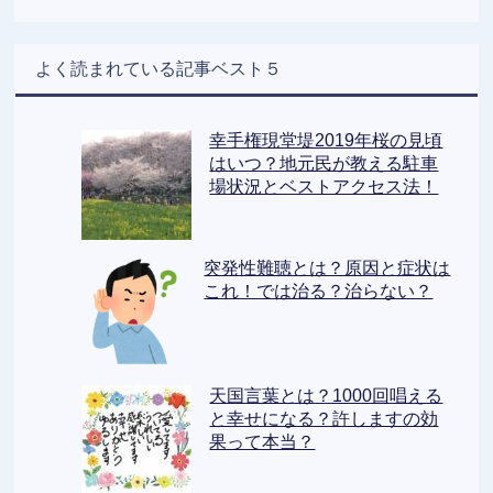
よく読まれている記事ベスト５
幸手権現堂堤2019年桜の見頃
はいつ？地元民が教える駐車
場状況とベストアクセス法！
突発性難聴とは？原因と症状は
これ！では治る？治らない？
天国言葉とは？1000回唱える
と幸せになる？許しますの効
果って本当？