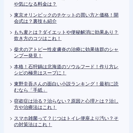
や気になる料金は？
東京オリンピックのチケットの買い方と価格！開
会式は？裏技も紹介
もち麦とは？ダイエットや便秘解消に効果あり？
炊き方のコツはこれ！
柴犬のアトピー性皮膚炎の治療に効果抜群のシャ
ンプー発見！
本格！石狩鍋は北海道のソウルフード！作り方レ
シピの極意はスープに！
東野圭吾さんの面白い小説ランキング！最初に読
むなら「手紙」
窃盗症は治る？治らない？原因と心理とは？治し
方や治療法はこれ！
スマホ雑菌って？じつはトイレ便座より汚い？そ
の対策法はこれ！