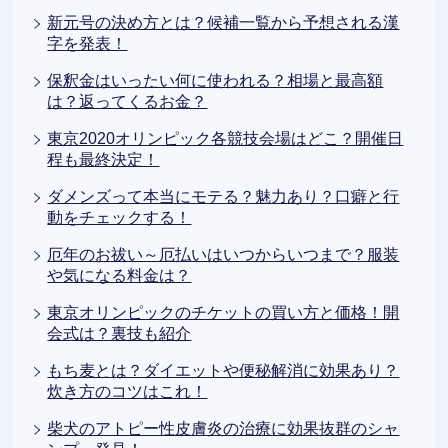
新元号の決め方とは？候補一覧から予想される漢
字を発表！
保釈金はいったい何に使われる？相場と最高額
は？返ってくるお金？
東京2020オリンピック各競技会場はどこ？開催日
程も最終決定！
ダメンズって本当にモテる？魅力あり？口癖と行
動をチェックする！
厄年のお祓い～厄払いはいつからいつまで？服装
や気になる料金は？
東京オリンピックのチケットの買い方と価格！開
会式は？裏技も紹介
もち麦とは？ダイエットや便秘解消に効果あり？
炊き方のコツはこれ！
柴犬のアトピー性皮膚炎の治療に効果抜群のシャ