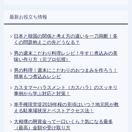
最新お役立ち情報
日本と韓国の関係と考え方の違いを一刀両断！多
くの問題抱えこの先どうなる？
男の週末こだわり料理レシピ！牛すじ煮込みの美
味い作り方（元プロ伝授）
男の料理！週末にこだわりのおつまみを作ろう！
簡単もつ煮込みレシピ
カスタマーハラスメント（カスハラ）のスッキリ
事例から学ぶ対応と対策！
幸手権現堂堤2019年桜の見頃はいつ？地元民が教
える駐車場状況とベストアクセス法！
大相撲の懸賞金って一口いくら？気になる最多
（最高）金額や受け取り方