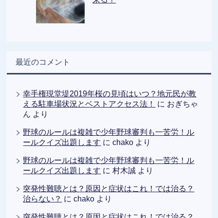
最近のコメント
幸手権現堂堤2019年桜の見頃はいつ？地元民が教
える駐車場状況とベストアクセス法！
に
おぎちゃ
ん
より
野球のルールは複雑で少年野球審判も一苦労！ル
ールクイズ出題します
に
chako
より
野球のルールは複雑で少年野球審判も一苦労！ル
ールクイズ出題します
に
村木誠
より
突発性難聴とは？原因と症状はこれ！では治る？
治らない？
に
chako
より
突発性難聴とは？原因と症状はこれ！では治る？