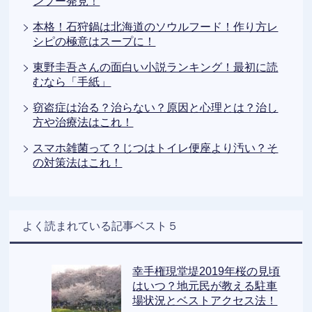
ンプー発見！
本格！石狩鍋は北海道のソウルフード！作り方レ
シピの極意はスープに！
東野圭吾さんの面白い小説ランキング！最初に読
むなら「手紙」
窃盗症は治る？治らない？原因と心理とは？治し
方や治療法はこれ！
スマホ雑菌って？じつはトイレ便座より汚い？そ
の対策法はこれ！
よく読まれている記事ベスト５
幸手権現堂堤2019年桜の見頃
はいつ？地元民が教える駐車
場状況とベストアクセス法！