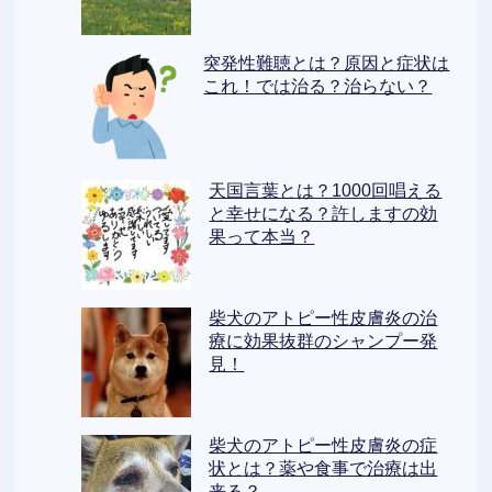
突発性難聴とは？原因と症状は
これ！では治る？治らない？
天国言葉とは？1000回唱える
と幸せになる？許しますの効
果って本当？
柴犬のアトピー性皮膚炎の治
療に効果抜群のシャンプー発
見！
柴犬のアトピー性皮膚炎の症
状とは？薬や食事で治療は出
来る？