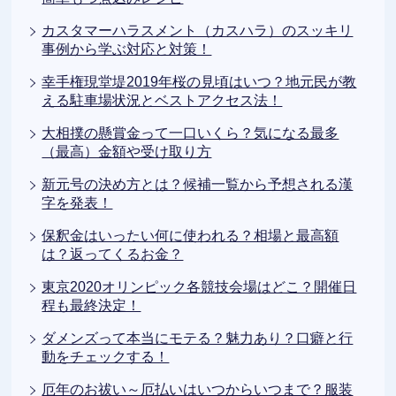
カスタマーハラスメント（カスハラ）のスッキリ
事例から学ぶ対応と対策！
幸手権現堂堤2019年桜の見頃はいつ？地元民が教
える駐車場状況とベストアクセス法！
大相撲の懸賞金って一口いくら？気になる最多
（最高）金額や受け取り方
新元号の決め方とは？候補一覧から予想される漢
字を発表！
保釈金はいったい何に使われる？相場と最高額
は？返ってくるお金？
東京2020オリンピック各競技会場はどこ？開催日
程も最終決定！
ダメンズって本当にモテる？魅力あり？口癖と行
動をチェックする！
厄年のお祓い～厄払いはいつからいつまで？服装