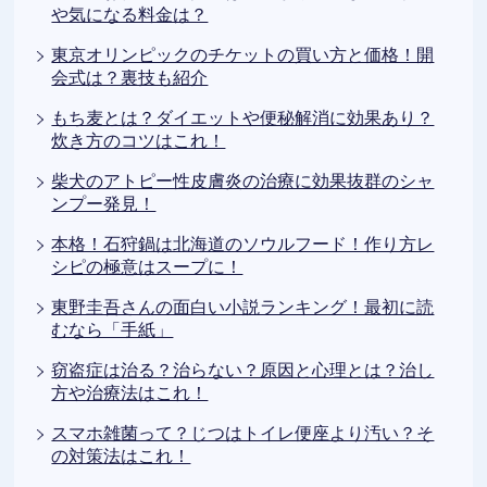
や気になる料金は？
東京オリンピックのチケットの買い方と価格！開
会式は？裏技も紹介
もち麦とは？ダイエットや便秘解消に効果あり？
炊き方のコツはこれ！
柴犬のアトピー性皮膚炎の治療に効果抜群のシャ
ンプー発見！
本格！石狩鍋は北海道のソウルフード！作り方レ
シピの極意はスープに！
東野圭吾さんの面白い小説ランキング！最初に読
むなら「手紙」
窃盗症は治る？治らない？原因と心理とは？治し
方や治療法はこれ！
スマホ雑菌って？じつはトイレ便座より汚い？そ
の対策法はこれ！