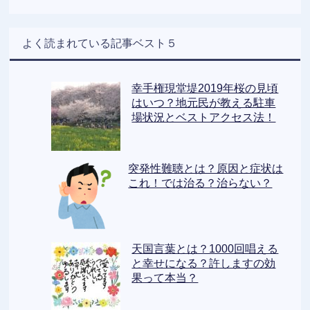
よく読まれている記事ベスト５
幸手権現堂堤2019年桜の見頃
はいつ？地元民が教える駐車
場状況とベストアクセス法！
突発性難聴とは？原因と症状は
これ！では治る？治らない？
天国言葉とは？1000回唱える
と幸せになる？許しますの効
果って本当？