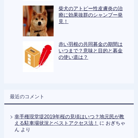
柴犬のアトピー性皮膚炎の治
療に効果抜群のシャンプー発
見！
赤い羽根の共同募金の期間は
いつまで？意味と目的と募金
の使い道は？
最近のコメント
幸手権現堂堤2019年桜の見頃はいつ？地元民が教
える駐車場状況とベストアクセス法！
に
おぎちゃ
ん
より