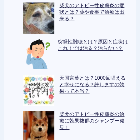
柴犬のアトピー性皮膚炎の症
状とは？薬や食事で治療は出
来る？
突発性難聴とは？原因と症状は
これ！では治る？治らない？
天国言葉とは？1000回唱える
と幸せになる？許しますの効
果って本当？
柴犬のアトピー性皮膚炎の治
療に効果抜群のシャンプー発
見！