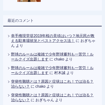
最近のコメント
幸手権現堂堤2019年桜の見頃はいつ？地元民が教
える駐車場状況とベストアクセス法！
に
おぎちゃ
ん
より
野球のルールは複雑で少年野球審判も一苦労！ル
ールクイズ出題します
に
chako
より
野球のルールは複雑で少年野球審判も一苦労！ル
ールクイズ出題します
に
村木誠
より
突発性難聴とは？原因と症状はこれ！では治る？
治らない？
に
chako
より
突発性難聴とは？原因と症状はこれ！では治る？
治らない？
に
おぎちゃん
より