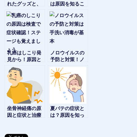
れたグッズと、
は原因を知るこ
食べ物や食事法
と！背中ニキビ
を紹介します
跡のケア法を紹
介
乳癌はしこり発
ノロウイルスの
見から！原因と
予防と対策！ノ
症状は検診がお
ロは徹底した消
勧め！ステージ
毒によって防げ
も解説
ます！
坐骨神経痛の原
夏バテの症状と
因と症状と治療
は？原因を知っ
法体験記～自分
て解消するため
で出来る治し方
の効果的な食事
～
とは？