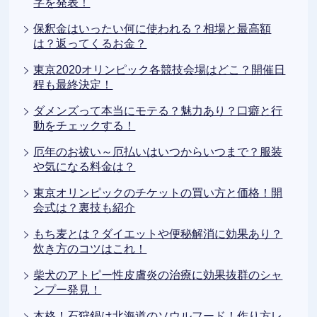
字を発表！
保釈金はいったい何に使われる？相場と最高額
は？返ってくるお金？
東京2020オリンピック各競技会場はどこ？開催日
程も最終決定！
ダメンズって本当にモテる？魅力あり？口癖と行
動をチェックする！
厄年のお祓い～厄払いはいつからいつまで？服装
や気になる料金は？
東京オリンピックのチケットの買い方と価格！開
会式は？裏技も紹介
もち麦とは？ダイエットや便秘解消に効果あり？
炊き方のコツはこれ！
柴犬のアトピー性皮膚炎の治療に効果抜群のシャ
ンプー発見！
本格！石狩鍋は北海道のソウルフード！作り方レ