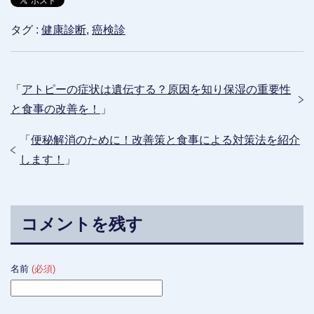
タグ :
健康診断
,
癌検診
「
アトピーの症状は遺伝する？原因を知り保湿の重要性
と食事の改善を！
」
「
便秘解消のために！改善策と食事による対策法を紹介
します！
」
コメントを残す
名前
(必須)