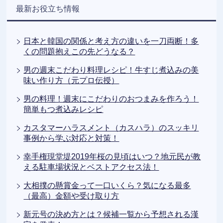
最新お役立ち情報
日本と韓国の関係と考え方の違いを一刀両断！多
くの問題抱えこの先どうなる？
男の週末こだわり料理レシピ！牛すじ煮込みの美
味い作り方（元プロ伝授）
男の料理！週末にこだわりのおつまみを作ろう！
簡単もつ煮込みレシピ
カスタマーハラスメント（カスハラ）のスッキリ
事例から学ぶ対応と対策！
幸手権現堂堤2019年桜の見頃はいつ？地元民が教
える駐車場状況とベストアクセス法！
大相撲の懸賞金って一口いくら？気になる最多
（最高）金額や受け取り方
新元号の決め方とは？候補一覧から予想される漢