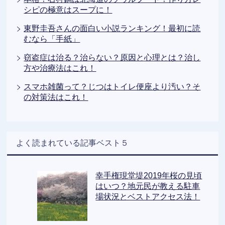
シピの極意はスープに！
東野圭吾さんの面白い小説ランキング！最初に読
むなら「手紙」
窃盗症は治る？治らない？原因と心理とは？治し
方や治療法はこれ！
スマホ雑菌って？じつはトイレ便座より汚い？そ
の対策法はこれ！
よく読まれている記事ベスト５
幸手権現堂堤2019年桜の見頃
はいつ？地元民が教える駐車
場状況とベストアクセス法！