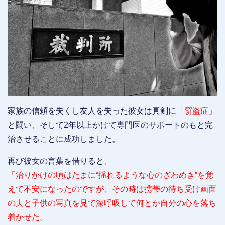
家族の信頼を失くし友人を失った彼女は真剣に
「窃盗症」
と闘い、そして2年以上かけて専門医のサポートのもと完
治させることに成功しました。
再び彼女の言葉を借りると、
「治りかけの頃はたまに“揺れるような心のざわめき”を覚
えて不安になったのですが、その時は携帯の待ち受け画面
の夫と子供の写真を見て深呼吸して何とか自分の心を落ち
着かせた。