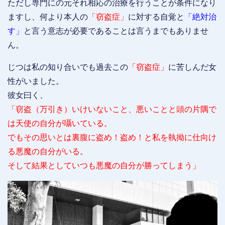
ただし専門にの元それ相応の治療を行うことが条件になり
ますし、何より本人の
「窃盗症」
に対する自覚と
「絶対治
す」
と言う意志が必要であることは言うまでもありませ
ん。
じつは私の知り合いでも過去この
「窃盗症」
に苦しんだ女
性がいました。
彼女曰く、
「窃盗（万引き）いけいないこと、悪いことと頭の片隅で
は天使の自分が囁いている。
でもその思いとは裏腹に盗め！盗め！と私を執拗に仕向け
る悪魔の自分がいる。
そして結果としていつも悪魔の自分が勝ってしまう」