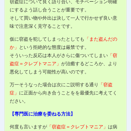
窃盗症について良く語り合い、モチベーション明確
にするよう話し合うことが重要です。
そして買い物や外出は決して一人で行かせず良い意
味で注意深く見守ることです。
仮に窃盗を犯してしまったとしても
「また盗んだの
か」
という拒絶的な態度は厳禁です。
そういった反応は本人がさらに傷ついてしまい
「窃
盗症＝クレプトマニア」
が治癒するどころか、より
悪化してしまう可能性が高いのです。
万一そうなった場合は次にご説明する通り
「窃盗
症」
に正面から向き合うことをを最優先に考えてく
ださい。
【専門医に治療を委ねる方法】
何度も言いますが
「窃盗症＝クレプトマニア」
は病