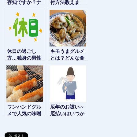
存知ですか？ナ
付方法教えま
チュラルチーズ
す！簡単に自分
とプロセスチー
で付けるコツと
ズの違い
は？
休日の過ごし
キモうまグルメ
方…独身の男性
とは？どんな食
や女性にとって
べ物や料理が出
充実した休日
てくる？店はど
を！
こにある？
ワンハンドグル
厄年のお祓い～
メで人気の味噌
厄払いはいつか
たんぽとは？食
らいつまで？服
べ歩きで評判の
装や気になる料
食べ物がこれ！
金は？