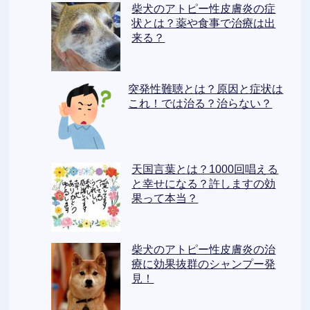
柴犬のアトピー性皮膚炎の症
状とは？薬や食事で治療は出
来る？
突発性難聴とは？原因と症状は
これ！では治る？治らない？
天国言葉とは？1000回唱える
と幸せになる？許しますの効
果って本当？
柴犬のアトピー性皮膚炎の治
療に効果抜群のシャンプー発
見！