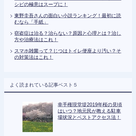
シピの極意はスープに！
東野圭吾さんの面白い小説ランキング！最初に読
むなら「手紙」
窃盗症は治る？治らない？原因と心理とは？治し
方や治療法はこれ！
スマホ雑菌って？じつはトイレ便座より汚い？そ
の対策法はこれ！
よく読まれている記事ベスト５
幸手権現堂堤2019年桜の見頃
はいつ？地元民が教える駐車
場状況とベストアクセス法！