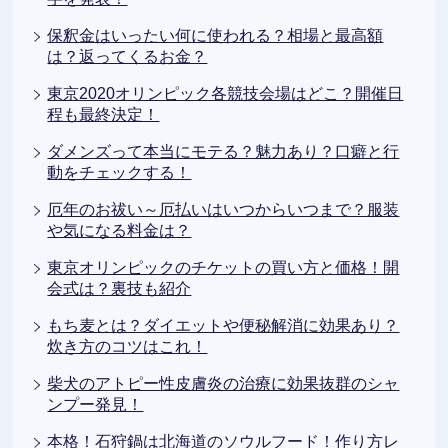
保釈金はいったい何に使われる？相場と最高額
は？返ってくるお金？
東京2020オリンピック各競技会場はどこ？開催日
程も最終決定！
ダメンズって本当にモテる？魅力あり？口癖と行
動をチェックする！
厄年のお祓い～厄払いはいつからいつまで？服装
や気になる料金は？
東京オリンピックのチケットの買い方と価格！開
会式は？裏技も紹介
もち麦とは？ダイエットや便秘解消に効果あり？
炊き方のコツはこれ！
柴犬のアトピー性皮膚炎の治療に効果抜群のシャ
ンプー発見！
本格！石狩鍋は北海道のソウルフード！作り方レ