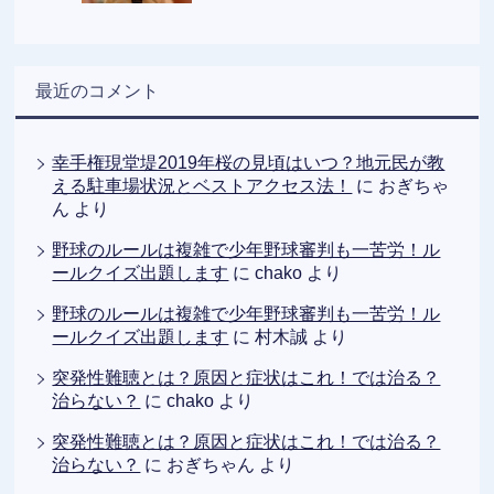
最近のコメント
幸手権現堂堤2019年桜の見頃はいつ？地元民が教
える駐車場状況とベストアクセス法！
に
おぎちゃ
ん
より
野球のルールは複雑で少年野球審判も一苦労！ル
ールクイズ出題します
に
chako
より
野球のルールは複雑で少年野球審判も一苦労！ル
ールクイズ出題します
に
村木誠
より
突発性難聴とは？原因と症状はこれ！では治る？
治らない？
に
chako
より
突発性難聴とは？原因と症状はこれ！では治る？
治らない？
に
おぎちゃん
より