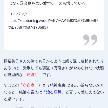
はなく罰金刑を言い渡すケースも増えている。
コトバンク
https://kotobank.jp/word/%E7%AA%83%E7%9B%97
%E7%97%87-1736837
原裕美子さんの例でも分かるように繰り返し逮捕されたり
あるいは、受刑しても窃盗（万引き）がやめられない状態
が典型的な
「窃盗症」
です。
ではこの
「窃盗症」
と言う精神疾患は治るか治らないかと
なると、結論を言えば
「治る病気」
と言って差し支えない
と思います。