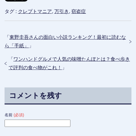
タグ :
クレプトマニア
,
万引き
,
窃盗症
「
東野圭吾さんの面白い小説ランキング！最初に読むな
ら「手紙」
」
「
ワンハンドグルメで人気の味噌たんぽとは？食べ歩き
で評判の食べ物がこれ！
」
コメントを残す
名前
(必須)