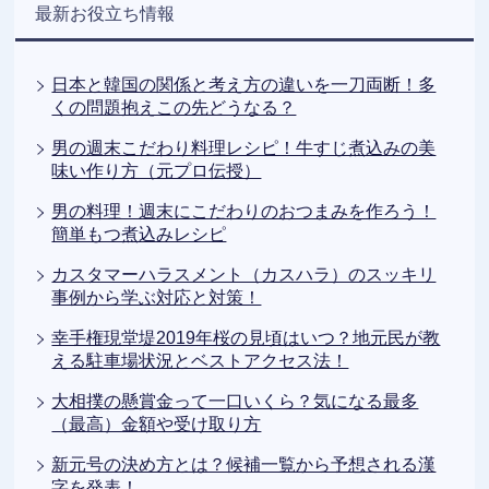
最新お役立ち情報
日本と韓国の関係と考え方の違いを一刀両断！多
くの問題抱えこの先どうなる？
男の週末こだわり料理レシピ！牛すじ煮込みの美
味い作り方（元プロ伝授）
男の料理！週末にこだわりのおつまみを作ろう！
簡単もつ煮込みレシピ
カスタマーハラスメント（カスハラ）のスッキリ
事例から学ぶ対応と対策！
幸手権現堂堤2019年桜の見頃はいつ？地元民が教
える駐車場状況とベストアクセス法！
大相撲の懸賞金って一口いくら？気になる最多
（最高）金額や受け取り方
新元号の決め方とは？候補一覧から予想される漢
字を発表！