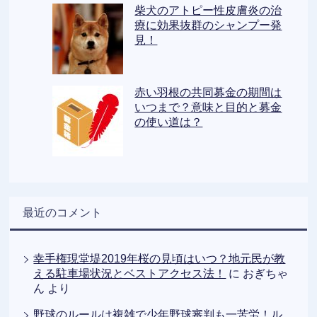
柴犬のアトピー性皮膚炎の治
療に効果抜群のシャンプー発
見！
赤い羽根の共同募金の期間は
いつまで？意味と目的と募金
の使い道は？
最近のコメント
幸手権現堂堤2019年桜の見頃はいつ？地元民が教
える駐車場状況とベストアクセス法！
に
おぎちゃ
ん
より
野球のルールは複雑で少年野球審判も一苦労！ル