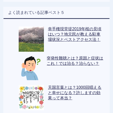
よく読まれている記事ベスト５
幸手権現堂堤2019年桜の見頃
はいつ？地元民が教える駐車
場状況とベストアクセス法！
突発性難聴とは？原因と症状は
これ！では治る？治らない？
天国言葉とは？1000回唱える
と幸せになる？許しますの効
果って本当？