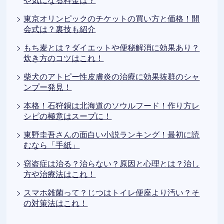
や気になる料金は？
東京オリンピックのチケットの買い方と価格！開
会式は？裏技も紹介
もち麦とは？ダイエットや便秘解消に効果あり？
炊き方のコツはこれ！
柴犬のアトピー性皮膚炎の治療に効果抜群のシャ
ンプー発見！
本格！石狩鍋は北海道のソウルフード！作り方レ
シピの極意はスープに！
東野圭吾さんの面白い小説ランキング！最初に読
むなら「手紙」
窃盗症は治る？治らない？原因と心理とは？治し
方や治療法はこれ！
スマホ雑菌って？じつはトイレ便座より汚い？そ
の対策法はこれ！