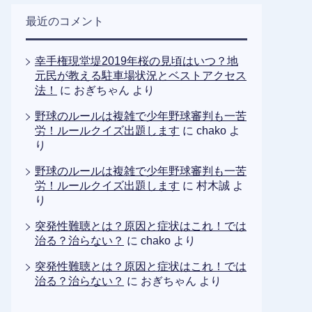
最近のコメント
幸手権現堂堤2019年桜の見頃はいつ？地
元民が教える駐車場状況とベストアクセス
法！
に
おぎちゃん
より
野球のルールは複雑で少年野球審判も一苦
労！ルールクイズ出題します
に
chako
よ
り
野球のルールは複雑で少年野球審判も一苦
労！ルールクイズ出題します
に
村木誠
よ
り
突発性難聴とは？原因と症状はこれ！では
治る？治らない？
に
chako
より
突発性難聴とは？原因と症状はこれ！では
治る？治らない？
に
おぎちゃん
より