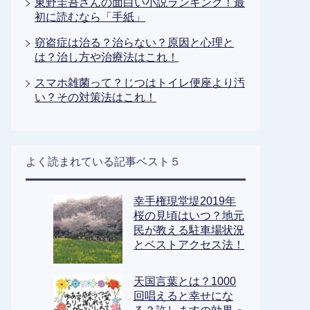
東野圭吾さんの面白い小説ランキング！最
初に読むなら「手紙」
窃盗症は治る？治らない？原因と心理と
は？治し方や治療法はこれ！
スマホ雑菌って？じつはトイレ便座より汚
い？その対策法はこれ！
よく読まれている記事ベスト５
幸手権現堂堤2019年
桜の見頃はいつ？地元
民が教える駐車場状況
とベストアクセス法！
天国言葉とは？1000
回唱えると幸せにな