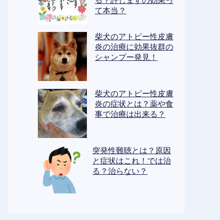
る？許しますの効果っ
て本当？
柴犬のアトピー性皮膚
炎の治療に効果抜群の
シャンプー発見！
柴犬のアトピー性皮膚
炎の症状とは？薬や食
事で治療は出来る？
突発性難聴とは？原因
と症状はこれ！では治
る？治らない？