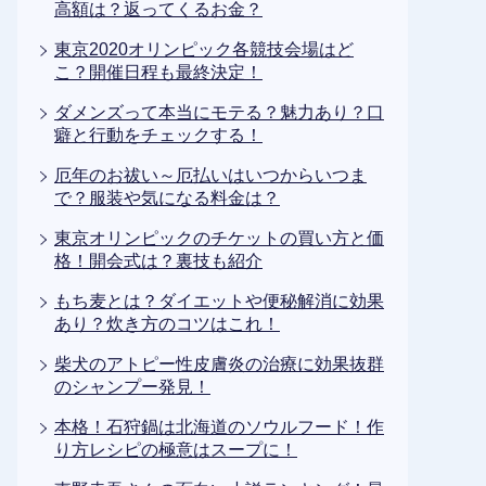
高額は？返ってくるお金？
東京2020オリンピック各競技会場はど
こ？開催日程も最終決定！
ダメンズって本当にモテる？魅力あり？口
癖と行動をチェックする！
厄年のお祓い～厄払いはいつからいつま
で？服装や気になる料金は？
東京オリンピックのチケットの買い方と価
格！開会式は？裏技も紹介
もち麦とは？ダイエットや便秘解消に効果
あり？炊き方のコツはこれ！
柴犬のアトピー性皮膚炎の治療に効果抜群
のシャンプー発見！
本格！石狩鍋は北海道のソウルフード！作
り方レシピの極意はスープに！