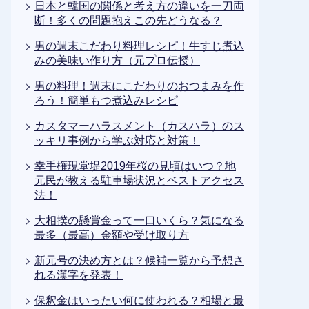
日本と韓国の関係と考え方の違いを一刀両
断！多くの問題抱えこの先どうなる？
男の週末こだわり料理レシピ！牛すじ煮込
みの美味い作り方（元プロ伝授）
男の料理！週末にこだわりのおつまみを作
ろう！簡単もつ煮込みレシピ
カスタマーハラスメント（カスハラ）のス
ッキリ事例から学ぶ対応と対策！
幸手権現堂堤2019年桜の見頃はいつ？地
元民が教える駐車場状況とベストアクセス
法！
大相撲の懸賞金って一口いくら？気になる
最多（最高）金額や受け取り方
新元号の決め方とは？候補一覧から予想さ
れる漢字を発表！
保釈金はいったい何に使われる？相場と最