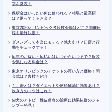
字を発表！
保釈金はいったい何に使われる？相場と最高額
は？返ってくるお金？
東京2020オリンピック各競技会場はどこ？開催日
程も最終決定！
ダメンズって本当にモテる？魅力あり？口癖と行
動をチェックする！
厄年のお祓い～厄払いはいつからいつまで？服装
や気になる料金は？
東京オリンピックのチケットの買い方と価格！開
会式は？裏技も紹介
もち麦とは？ダイエットや便秘解消に効果あり？
炊き方のコツはこれ！
柴犬のアトピー性皮膚炎の治療に効果抜群のシャ
ンプー発見！