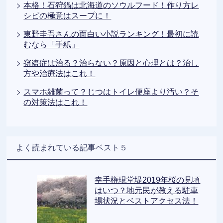
本格！石狩鍋は北海道のソウルフード！作り方レ
シピの極意はスープに！
東野圭吾さんの面白い小説ランキング！最初に読
むなら「手紙」
窃盗症は治る？治らない？原因と心理とは？治し
方や治療法はこれ！
スマホ雑菌って？じつはトイレ便座より汚い？そ
の対策法はこれ！
よく読まれている記事ベスト５
幸手権現堂堤2019年桜の見頃
はいつ？地元民が教える駐車
場状況とベストアクセス法！