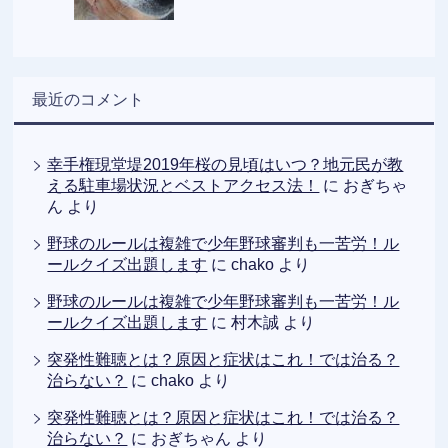
最近のコメント
幸手権現堂堤2019年桜の見頃はいつ？地元民が教
える駐車場状況とベストアクセス法！
に
おぎちゃ
ん
より
野球のルールは複雑で少年野球審判も一苦労！ル
ールクイズ出題します
に
chako
より
野球のルールは複雑で少年野球審判も一苦労！ル
ールクイズ出題します
に
村木誠
より
突発性難聴とは？原因と症状はこれ！では治る？
治らない？
に
chako
より
突発性難聴とは？原因と症状はこれ！では治る？
治らない？
に
おぎちゃん
より