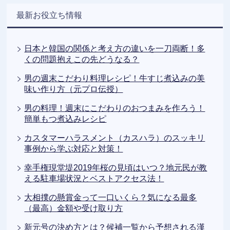
最新お役立ち情報
日本と韓国の関係と考え方の違いを一刀両断！多
くの問題抱えこの先どうなる？
男の週末こだわり料理レシピ！牛すじ煮込みの美
味い作り方（元プロ伝授）
男の料理！週末にこだわりのおつまみを作ろう！
簡単もつ煮込みレシピ
カスタマーハラスメント（カスハラ）のスッキリ
事例から学ぶ対応と対策！
幸手権現堂堤2019年桜の見頃はいつ？地元民が教
える駐車場状況とベストアクセス法！
大相撲の懸賞金って一口いくら？気になる最多
（最高）金額や受け取り方
新元号の決め方とは？候補一覧から予想される漢