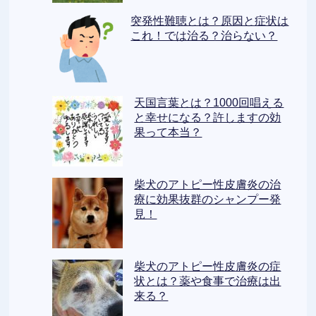
突発性難聴とは？原因と症状は
これ！では治る？治らない？
天国言葉とは？1000回唱える
と幸せになる？許しますの効
果って本当？
柴犬のアトピー性皮膚炎の治
療に効果抜群のシャンプー発
見！
柴犬のアトピー性皮膚炎の症
状とは？薬や食事で治療は出
来る？