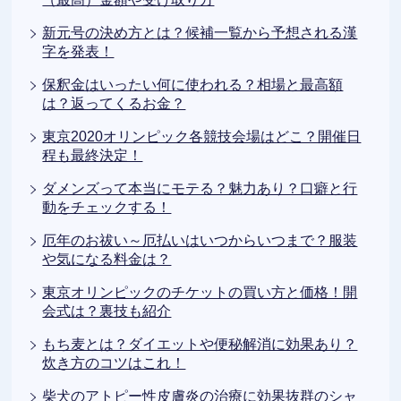
新元号の決め方とは？候補一覧から予想される漢
字を発表！
保釈金はいったい何に使われる？相場と最高額
は？返ってくるお金？
東京2020オリンピック各競技会場はどこ？開催日
程も最終決定！
ダメンズって本当にモテる？魅力あり？口癖と行
動をチェックする！
厄年のお祓い～厄払いはいつからいつまで？服装
や気になる料金は？
東京オリンピックのチケットの買い方と価格！開
会式は？裏技も紹介
もち麦とは？ダイエットや便秘解消に効果あり？
炊き方のコツはこれ！
柴犬のアトピー性皮膚炎の治療に効果抜群のシャ