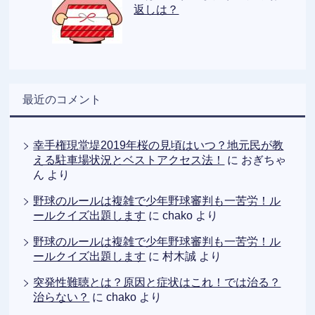
返しは？
最近のコメント
幸手権現堂堤2019年桜の見頃はいつ？地元民が教
える駐車場状況とベストアクセス法！
に
おぎちゃ
ん
より
野球のルールは複雑で少年野球審判も一苦労！ル
ールクイズ出題します
に
chako
より
野球のルールは複雑で少年野球審判も一苦労！ル
ールクイズ出題します
に
村木誠
より
突発性難聴とは？原因と症状はこれ！では治る？
治らない？
に
chako
より