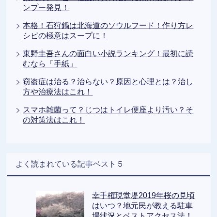
ンプー発見！
本格！石狩鍋は北海道のソウルフード！作り方レ
シピの極意はスープに！
東野圭吾さんの面白い小説ランキング！最初に読
むなら「手紙」
窃盗症は治る？治らない？原因と心理とは？治し
方や治療法はこれ！
スマホ雑菌って？じつはトイレ便座より汚い？そ
の対策法はこれ！
よく読まれている記事ベスト５
幸手権現堂堤2019年桜の見頃
はいつ？地元民が教える駐車
場状況とベストアクセス法！