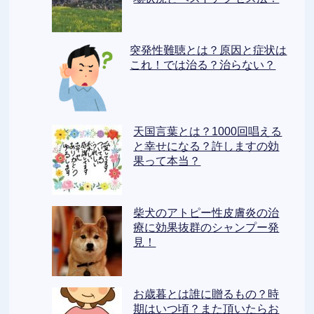
突発性難聴とは？原因と症状は
これ！では治る？治らない？
天国言葉とは？1000回唱える
と幸せになる？許しますの効
果って本当？
柴犬のアトピー性皮膚炎の治
療に効果抜群のシャンプー発
見！
お歳暮とは誰に贈るもの？時
期はいつ頃？また頂いたらお