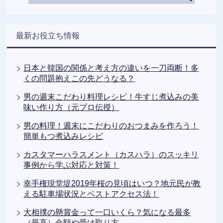
最新お役立ち情報
日本と韓国の関係と考え方の違いを一刀両断！多
くの問題抱えこの先どうなる？
男の週末こだわり料理レシピ！牛すじ煮込みの美
味い作り方（元プロ伝授）
男の料理！週末にこだわりのおつまみを作ろう！
簡単もつ煮込みレシピ
カスタマーハラスメント（カスハラ）のスッキリ
事例から学ぶ対応と対策！
幸手権現堂堤2019年桜の見頃はいつ？地元民が教
える駐車場状況とベストアクセス法！
大相撲の懸賞金って一口いくら？気になる最多
（最高）金額や受け取り方