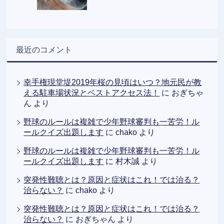
最近のコメント
幸手権現堂堤2019年桜の見頃はいつ？地元民が教
える駐車場状況とベストアクセス法！
に
おぎちゃ
ん
より
野球のルールは複雑で少年野球審判も一苦労！ル
ールクイズ出題します
に
chako
より
野球のルールは複雑で少年野球審判も一苦労！ル
ールクイズ出題します
に
村木誠
より
突発性難聴とは？原因と症状はこれ！では治る？
治らない？
に
chako
より
突発性難聴とは？原因と症状はこれ！では治る？
治らない？
に
おぎちゃん
より