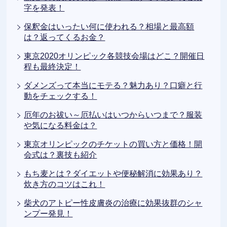
字を発表！
保釈金はいったい何に使われる？相場と最高額
は？返ってくるお金？
東京2020オリンピック各競技会場はどこ？開催日
程も最終決定！
ダメンズって本当にモテる？魅力あり？口癖と行
動をチェックする！
厄年のお祓い～厄払いはいつからいつまで？服装
や気になる料金は？
東京オリンピックのチケットの買い方と価格！開
会式は？裏技も紹介
もち麦とは？ダイエットや便秘解消に効果あり？
炊き方のコツはこれ！
柴犬のアトピー性皮膚炎の治療に効果抜群のシャ
ンプー発見！