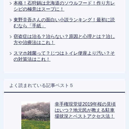
本格！石狩鍋は北海道のソウルフード！作り方レ
シピの極意はスープに！
東野圭吾さんの面白い小説ランキング！最初に読
むなら「手紙」
窃盗症は治る？治らない？原因と心理とは？治し
方や治療法はこれ！
スマホ雑菌って？じつはトイレ便座より汚い？そ
の対策法はこれ！
よく読まれている記事ベスト５
幸手権現堂堤2019年桜の見頃
はいつ？地元民が教える駐車
場状況とベストアクセス法！