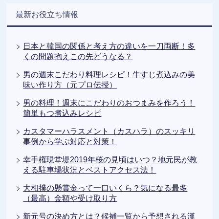
最新お役立ち情報
日本と韓国の関係と考え方の違いを一刀両断！多
くの問題抱えこの先どうなる？
男の週末こだわり料理レシピ！牛すじ煮込みの美
味い作り方（元プロ伝授）
男の料理！週末にこだわりのおつまみを作ろう！
簡単もつ煮込みレシピ
カスタマーハラスメント（カスハラ）のスッキリ
事例から学ぶ対応と対策！
幸手権現堂堤2019年桜の見頃はいつ？地元民が教
える駐車場状況とベストアクセス法！
大相撲の懸賞金って一口いくら？気になる最多
（最高）金額や受け取り方
新元号の決め方とは？候補一覧から予想される漢