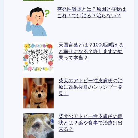
突発性難聴とは？原因と症状は
これ！では治る？治らない？
天国言葉とは？1000回唱える
と幸せになる？許しますの効
果って本当？
柴犬のアトピー性皮膚炎の治
療に効果抜群のシャンプー発
見！
柴犬のアトピー性皮膚炎の症
状とは？薬や食事で治療は出
来る？